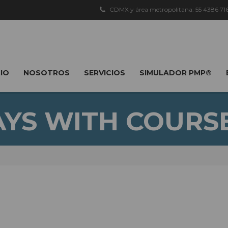
CDMX y área metropolitana: 55 4386 7163
CIO
NOSOTROS
SERVICIOS
SIMULADOR PMP®
AYS WITH COURS