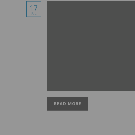
17
JUL
READ MORE