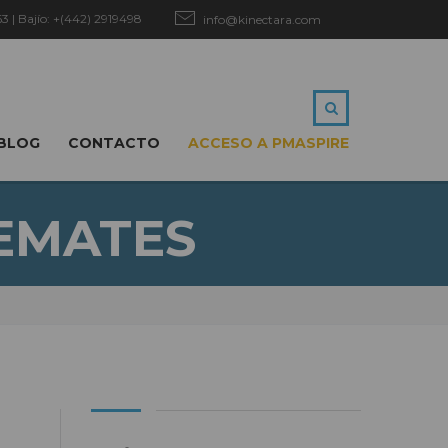
 | Bajío: +(442) 2919498
info@kinectara.com
BLOG
CONTACTO
ACCESO A PMASPIRE
EMATES