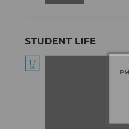
STUDENT LIFE
17
JUL
P