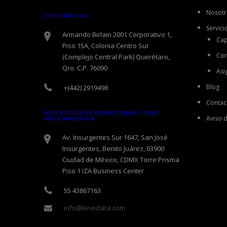
Nosotr
CORPORATIVO:
Servici
Armando Birlain 2001 Corporativo 1,
Cap
Piso 15A, Colonia Centro Sur
Con
(Complejo Central Park) Querétaro,
Qro. C.P. 76090
Asi
Blog
+(442) 2919498
Contac
IMPARTICIÓN DE CURSOS CDMX Y ÁREA
Aviso 
METROPOLITANA:
Av. Insurgentes Sur 1647, San José
Insurgentes, Benito Juárez, 03900
Ciudad de México, CDMX Torre Prisma
Piso 1 IZA Business Center
55 43867163
info@kinectara.com