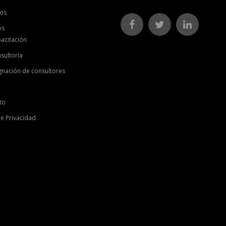
os
os
acitación
sultoría
gnación de consultores
to
de Privacidad