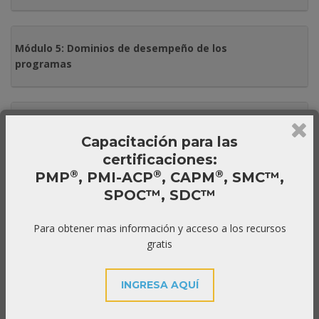
Módulo 5: Dominios de desempeño de los
programas
Módulo 6: Alineación estratégica de los
programas
Capacitación para las
certificaciones:
®
®
®
PMP
, PMI-ACP
, CAPM
, SMC™,
SPOC™, SDC™
Módulo 7: Administrando los beneficios
de los programas
Para obtener mas información y acceso a los recursos
gratis
Módulo 8: Administración de los
INGRESA AQUÍ
interesados y su compromiso al
programa