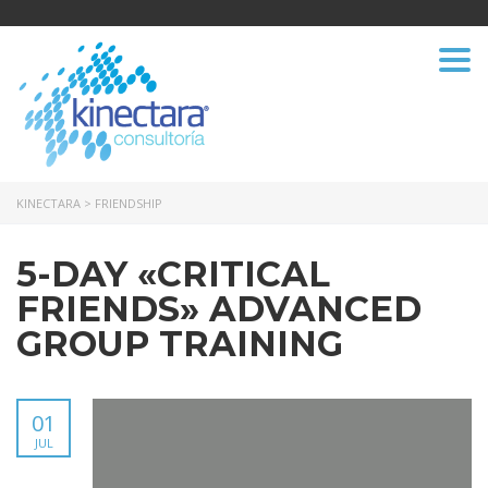
Togg
navi
KINECTARA
>
FRIENDSHIP
5-DAY «CRITICAL
FRIENDS» ADVANCED
GROUP TRAINING
01
JUL