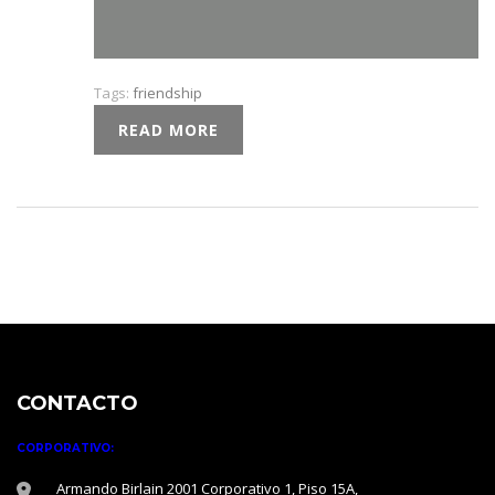
Tags:
friendship
READ MORE
CONTACTO
CORPORATIVO:
Armando Birlain 2001 Corporativo 1, Piso 15A,